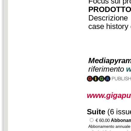
Focus sui pro
PRODOTTO
Descrizione
case history 
Mediapy
riferimento
w
www.gigapub
Suite
(6 issu
€ 60.00
Abbona
Abbonamento annuale 5