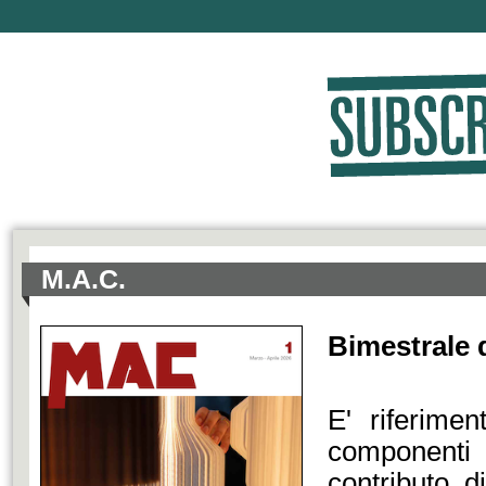
M.A.C.
Bimestrale d
E' riferimen
componenti 
contributo 