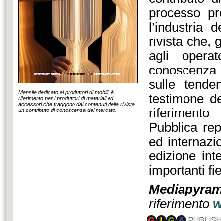
processo pro
l’industria 
rivista che, 
agli opera
conoscenza 
sulle tende
Mensile dedicato ai produttori di mobili, è
testimone de
riferimento per i produttori di materiali ed
accessori che traggono dai contenuti della rivista
riferimento
un contributo di conoscenza del mercato.
Pubblica repo
ed internazi
edizione int
importanti fi
Mediapy
riferimento
w